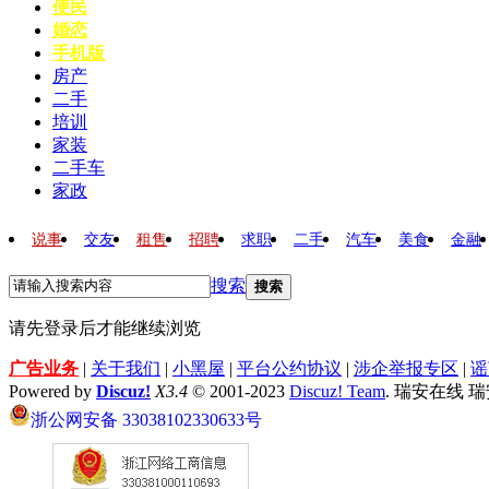
便民
婚恋
手机版
房产
二手
培训
家装
二手车
家政
说事
交友
租售
招聘
求职
二手
汽车
美食
金融
搜索
搜索
请先登录后才能继续浏览
广告业务
|
关于我们
|
小黑屋
|
平台公约协议
|
涉企举报专区
|
谣
Powered by
Discuz!
X3.4
© 2001-2023
Discuz! Team
. 瑞安在线 
浙公网安备 33038102330633号