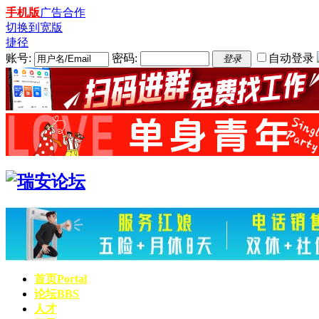
手机版
广告合作
切换到宽版
捷径
账号:
密码:
自动登录
登录
首页
Portal
论坛
BBS
人才