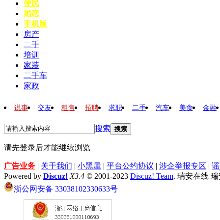
便民
婚恋
手机版
房产
二手
培训
家装
二手车
家政
说事
交友
租售
招聘
求职
二手
汽车
美食
金融
搜索
搜索
请先登录后才能继续浏览
广告业务
|
关于我们
|
小黑屋
|
平台公约协议
|
涉企举报专区
|
谣
Powered by
Discuz!
X3.4
© 2001-2023
Discuz! Team
. 瑞安在线 
浙公网安备 33038102330633号