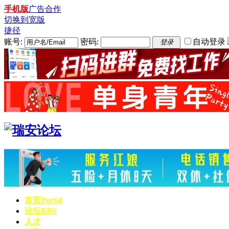
手机版
广告合作
切换到宽版
捷径
账号:
密码:
自动登录
登录
首页
Portal
论坛
BBS
人才