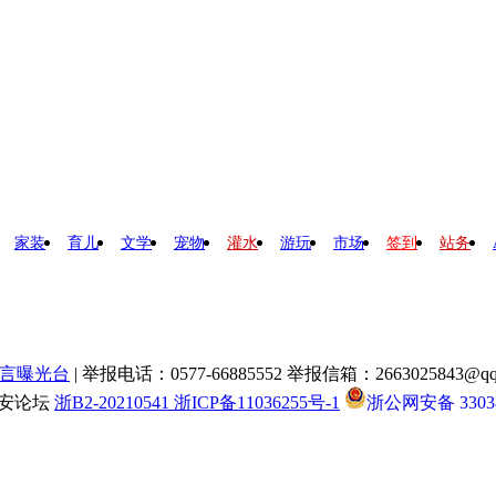
家装
育儿
文学
宠物
灌水
游玩
市场
签到
站务
言曝光台
| 举报电话：0577-66885552 举报信箱：2663025843@qq
瑞安论坛
浙B2-20210541 浙ICP备11036255号-1
浙公网安备 33038