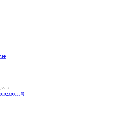
APP
.com
102330633号