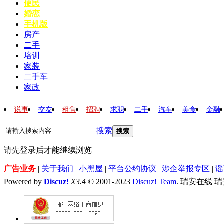
便民
婚恋
手机版
房产
二手
培训
家装
二手车
家政
说事
交友
租售
招聘
求职
二手
汽车
美食
金融
搜索
搜索
请先登录后才能继续浏览
广告业务
|
关于我们
|
小黑屋
|
平台公约协议
|
涉企举报专区
|
谣
Powered by
Discuz!
X3.4
© 2001-2023
Discuz! Team
. 瑞安在线 