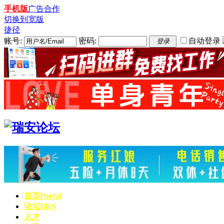
手机版
广告合作
切换到宽版
捷径
账号:
密码:
自动登录
登录
首页
Portal
论坛
BBS
人才