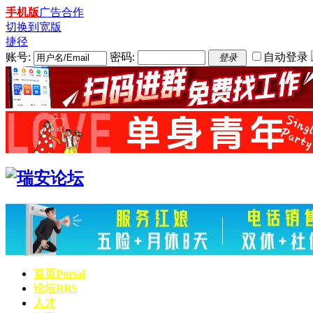
手机版
广告合作
切换到宽版
捷径
账号:
密码:
自动登录
登录
首页
Portal
论坛
BBS
人才