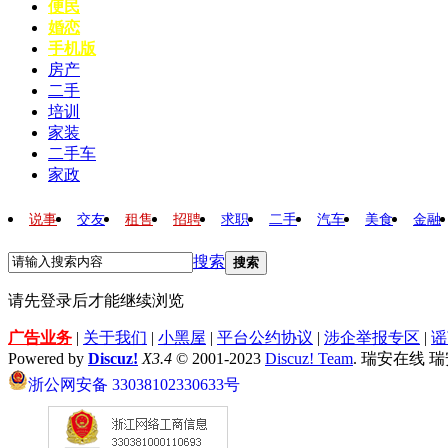
便民
婚恋
手机版
房产
二手
培训
家装
二手车
家政
说事
交友
租售
招聘
求职
二手
汽车
美食
金融
搜索
搜索
请先登录后才能继续浏览
广告业务
|
关于我们
|
小黑屋
|
平台公约协议
|
涉企举报专区
|
谣
Powered by
Discuz!
X3.4
© 2001-2023
Discuz! Team
. 瑞安在线 
浙公网安备 33038102330633号