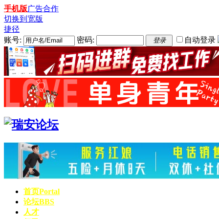
手机版
广告合作
切换到宽版
捷径
账号:
密码:
自动登录
登录
首页
Portal
论坛
BBS
人才