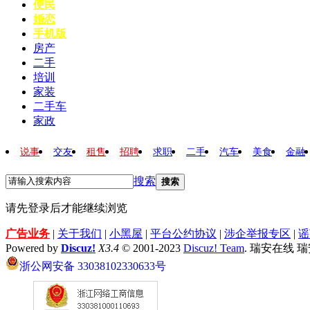
便民
婚恋
手机版
房产
二手
培训
家装
二手车
家政
说事
交友
租售
招聘
求职
二手
汽车
美食
金融
搜索
搜索
请先登录后才能继续浏览
广告业务
|
关于我们
|
小黑屋
|
平台公约协议
|
涉企举报专区
|
谣
Powered by
Discuz!
X3.4
© 2001-2023
Discuz! Team
. 瑞安在线 
浙公网安备 33038102330633号