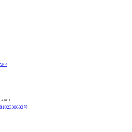
APP
.com
102330633号