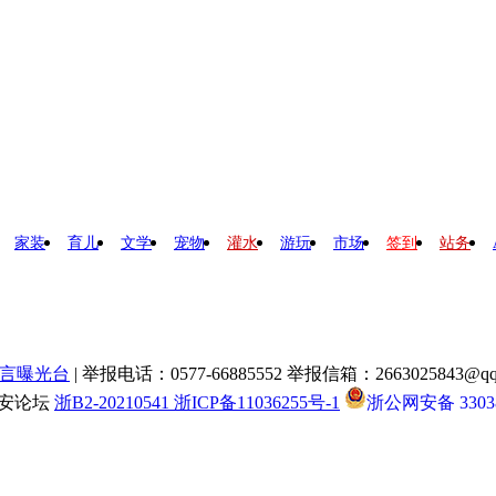
家装
育儿
文学
宠物
灌水
游玩
市场
签到
站务
言曝光台
| 举报电话：0577-66885552 举报信箱：2663025843@qq
瑞安论坛
浙B2-20210541 浙ICP备11036255号-1
浙公网安备 33038