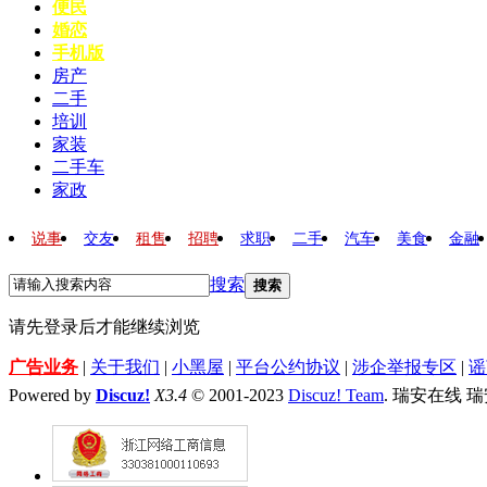
便民
婚恋
手机版
房产
二手
培训
家装
二手车
家政
说事
交友
租售
招聘
求职
二手
汽车
美食
金融
搜索
搜索
请先登录后才能继续浏览
广告业务
|
关于我们
|
小黑屋
|
平台公约协议
|
涉企举报专区
|
谣
Powered by
Discuz!
X3.4
© 2001-2023
Discuz! Team
. 瑞安在线 