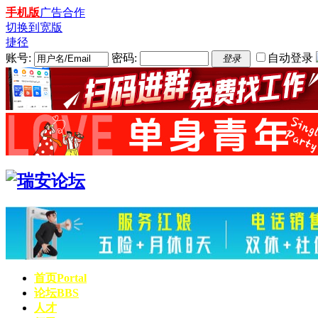
手机版
广告合作
切换到宽版
捷径
账号:
密码:
自动登录
登录
首页
Portal
论坛
BBS
人才