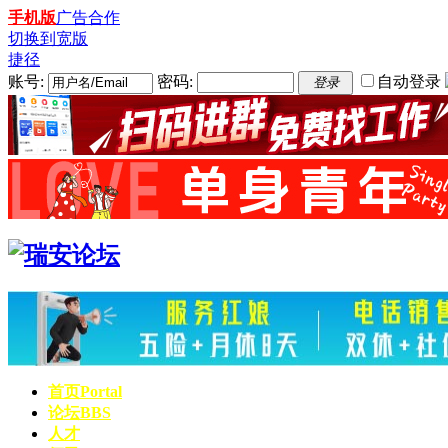
手机版
广告合作
切换到宽版
捷径
账号:
密码:
自动登录
登录
首页
Portal
论坛
BBS
人才