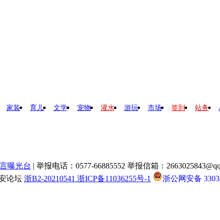
家装
育儿
文学
宠物
灌水
游玩
市场
签到
站务
言曝光台
| 举报电话：0577-66885552 举报信箱：2663025843@qq
瑞安论坛
浙B2-20210541 浙ICP备11036255号-1
浙公网安备 33038