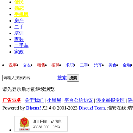
便民
婚恋
手机版
房产
二手
培训
家装
二手车
家政
说事
交友
租售
招聘
求职
二手
汽车
美食
金融
搜索
搜索
请先登录后才能继续浏览
广告业务
|
关于我们
|
小黑屋
|
平台公约协议
|
涉企举报专区
|
谣
Powered by
Discuz!
X3.4
© 2001-2023
Discuz! Team
. 瑞安在线 