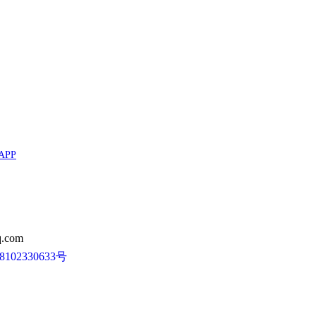
APP
.com
102330633号