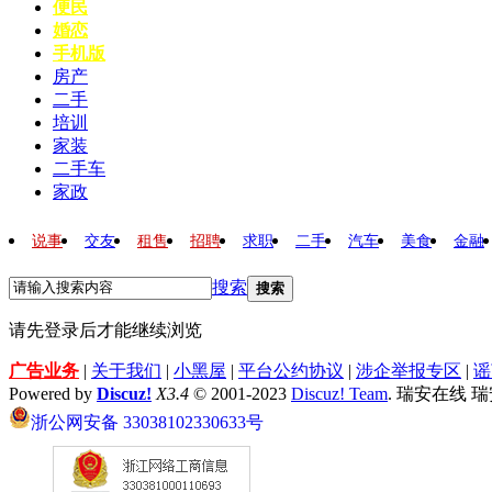
便民
婚恋
手机版
房产
二手
培训
家装
二手车
家政
说事
交友
租售
招聘
求职
二手
汽车
美食
金融
搜索
搜索
请先登录后才能继续浏览
广告业务
|
关于我们
|
小黑屋
|
平台公约协议
|
涉企举报专区
|
谣
Powered by
Discuz!
X3.4
© 2001-2023
Discuz! Team
. 瑞安在线 
浙公网安备 33038102330633号