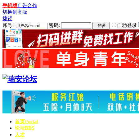
手机版
广告合作
切换到宽版
捷径
账号:
密码:
自动登录
登录
首页
Portal
论坛
BBS
人才