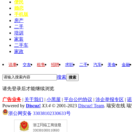
便民
婚恋
手机版
房产
二手
培训
家装
二手车
家政
说事
交友
租售
招聘
求职
二手
汽车
美食
金融
搜索
搜索
请先登录后才能继续浏览
广告业务
|
关于我们
|
小黑屋
|
平台公约协议
|
涉企举报专区
|
谣
Powered by
Discuz!
X3.4
© 2001-2023
Discuz! Team
. 瑞安在线 
浙公网安备 33038102330633号