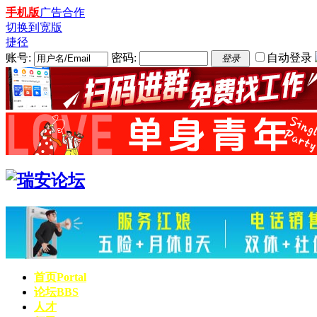
手机版
广告合作
切换到宽版
捷径
账号:
密码:
自动登录
登录
首页
Portal
论坛
BBS
人才