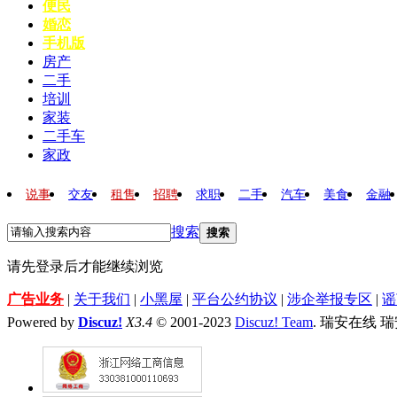
便民
婚恋
手机版
房产
二手
培训
家装
二手车
家政
说事
交友
租售
招聘
求职
二手
汽车
美食
金融
搜索
搜索
请先登录后才能继续浏览
广告业务
|
关于我们
|
小黑屋
|
平台公约协议
|
涉企举报专区
|
谣
Powered by
Discuz!
X3.4
© 2001-2023
Discuz! Team
. 瑞安在线 