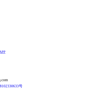
APP
.com
102330633号