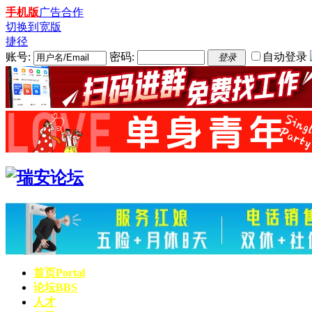
手机版
广告合作
切换到宽版
捷径
账号:
密码:
自动登录
登录
首页
Portal
论坛
BBS
人才