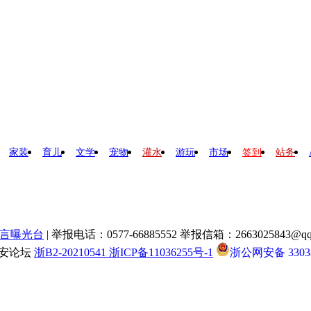
家装
育儿
文学
宠物
灌水
游玩
市场
签到
站务
言曝光台
| 举报电话：0577-66885552 举报信箱：2663025843@qq
瑞安论坛
浙B2-20210541 浙ICP备11036255号-1
浙公网安备 33038