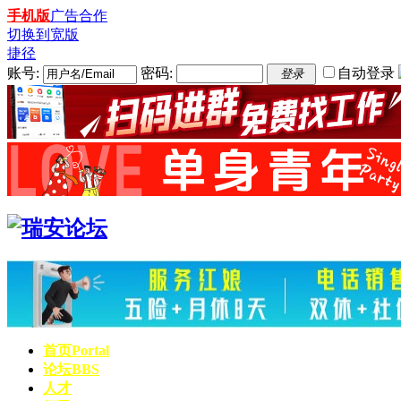
手机版
广告合作
切换到宽版
捷径
账号:
密码:
自动登录
登录
首页
Portal
论坛
BBS
人才