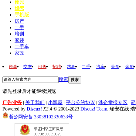
便民
婚恋
手机版
房产
二手
培训
家装
二手车
家政
说事
交友
租售
招聘
求职
二手
汽车
美食
金融
搜索
搜索
请先登录后才能继续浏览
广告业务
|
关于我们
|
小黑屋
|
平台公约协议
|
涉企举报专区
|
谣
Powered by
Discuz!
X3.4
© 2001-2023
Discuz! Team
. 瑞安在线 
浙公网安备 33038102330633号