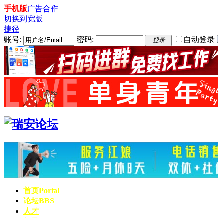
手机版
广告合作
切换到宽版
捷径
账号:
密码:
自动登录
登录
首页
Portal
论坛
BBS
人才