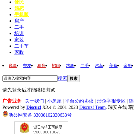
便民
婚恋
手机版
房产
二手
培训
家装
二手车
家政
说事
交友
租售
招聘
求职
二手
汽车
美食
金融
搜索
搜索
请先登录后才能继续浏览
广告业务
|
关于我们
|
小黑屋
|
平台公约协议
|
涉企举报专区
|
谣
Powered by
Discuz!
X3.4
© 2001-2023
Discuz! Team
. 瑞安在线 
浙公网安备 33038102330633号