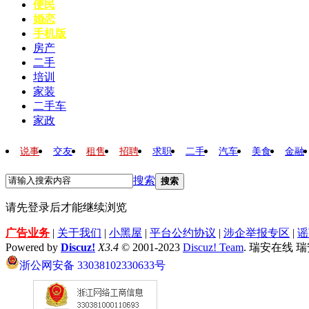
便民
婚恋
手机版
房产
二手
培训
家装
二手车
家政
说事
交友
租售
招聘
求职
二手
汽车
美食
金融
搜索
搜索
请先登录后才能继续浏览
广告业务
|
关于我们
|
小黑屋
|
平台公约协议
|
涉企举报专区
|
谣
Powered by
Discuz!
X3.4
© 2001-2023
Discuz! Team
. 瑞安在线 
浙公网安备 33038102330633号