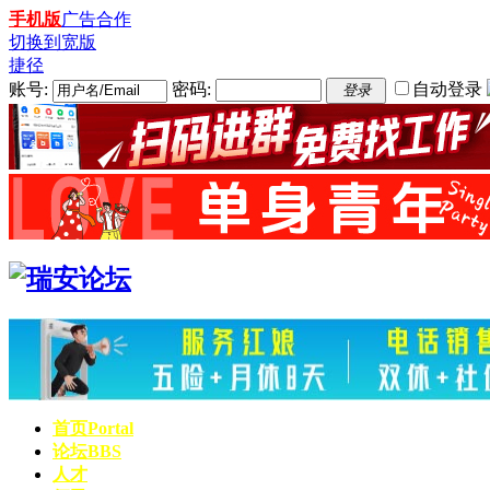
手机版
广告合作
切换到宽版
捷径
账号:
密码:
自动登录
登录
首页
Portal
论坛
BBS
人才