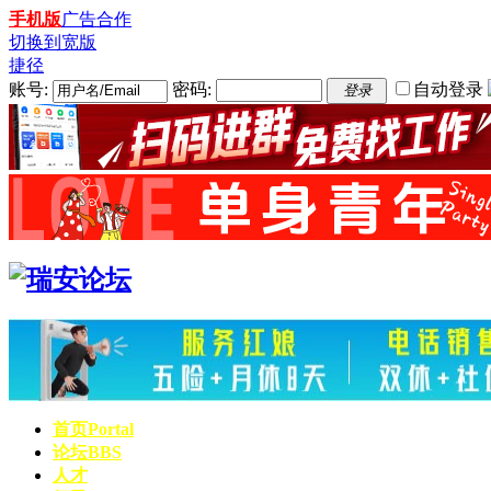
手机版
广告合作
切换到宽版
捷径
账号:
密码:
自动登录
登录
首页
Portal
论坛
BBS
人才