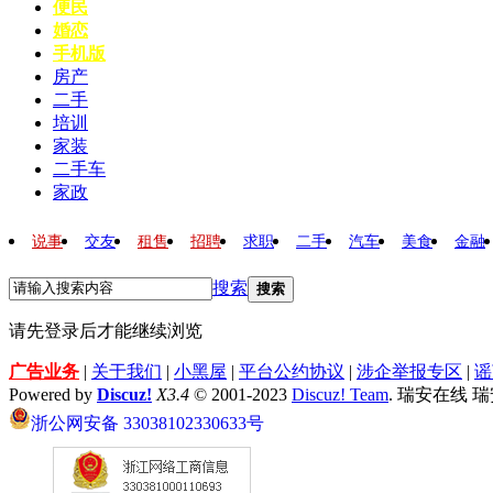
便民
婚恋
手机版
房产
二手
培训
家装
二手车
家政
说事
交友
租售
招聘
求职
二手
汽车
美食
金融
搜索
搜索
请先登录后才能继续浏览
广告业务
|
关于我们
|
小黑屋
|
平台公约协议
|
涉企举报专区
|
谣
Powered by
Discuz!
X3.4
© 2001-2023
Discuz! Team
. 瑞安在线 
浙公网安备 33038102330633号