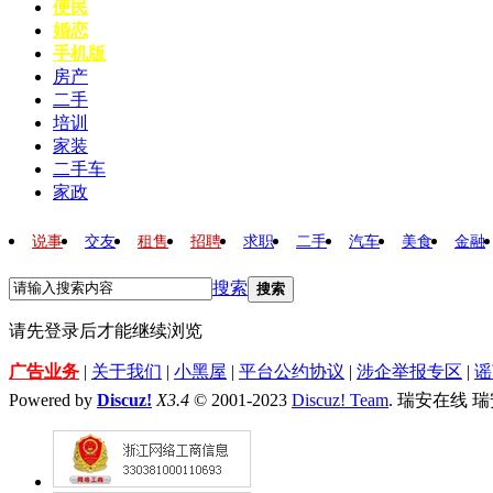
便民
婚恋
手机版
房产
二手
培训
家装
二手车
家政
说事
交友
租售
招聘
求职
二手
汽车
美食
金融
搜索
搜索
请先登录后才能继续浏览
广告业务
|
关于我们
|
小黑屋
|
平台公约协议
|
涉企举报专区
|
谣
Powered by
Discuz!
X3.4
© 2001-2023
Discuz! Team
. 瑞安在线 