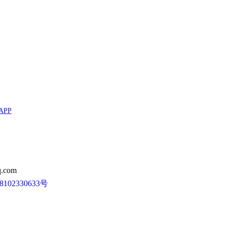
APP
.com
102330633号