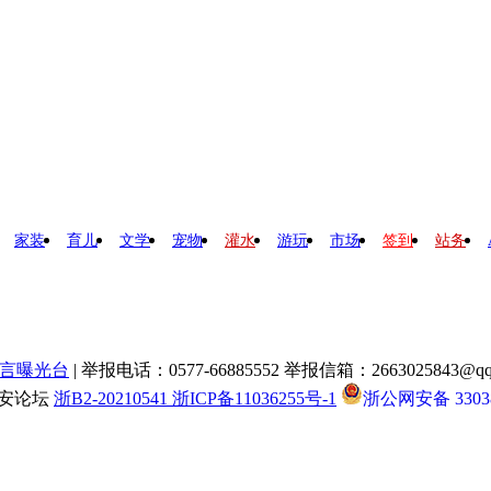
家装
育儿
文学
宠物
灌水
游玩
市场
签到
站务
言曝光台
| 举报电话：0577-66885552 举报信箱：2663025843@qq
瑞安论坛
浙B2-20210541 浙ICP备11036255号-1
浙公网安备 33038