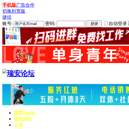
手机版
广告合作
切换到宽版
捷径
账号:
密码:
自动登录
登录
首页
Portal
论坛
BBS
人才