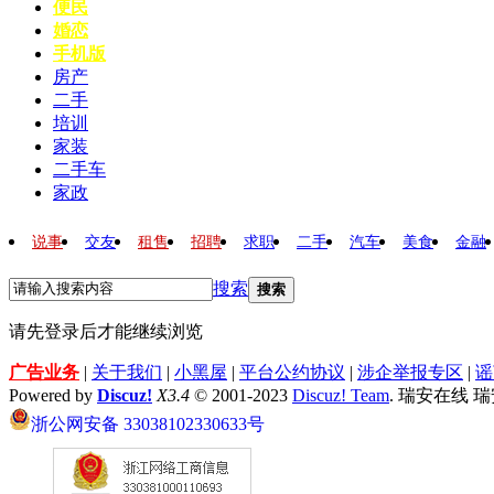
便民
婚恋
手机版
房产
二手
培训
家装
二手车
家政
说事
交友
租售
招聘
求职
二手
汽车
美食
金融
搜索
搜索
请先登录后才能继续浏览
广告业务
|
关于我们
|
小黑屋
|
平台公约协议
|
涉企举报专区
|
谣
Powered by
Discuz!
X3.4
© 2001-2023
Discuz! Team
. 瑞安在线 
浙公网安备 33038102330633号