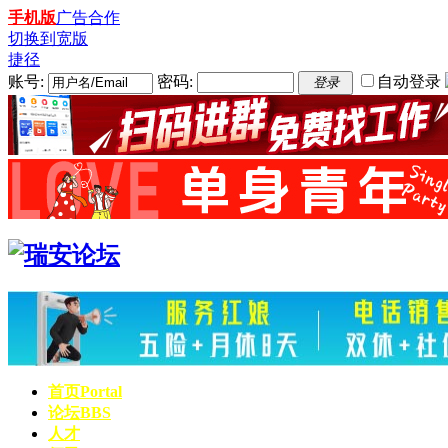
手机版
广告合作
切换到宽版
捷径
账号:
密码:
自动登录
登录
首页
Portal
论坛
BBS
人才