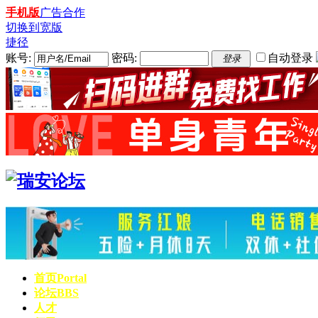
手机版
广告合作
切换到宽版
捷径
账号:
密码:
自动登录
登录
首页
Portal
论坛
BBS
人才