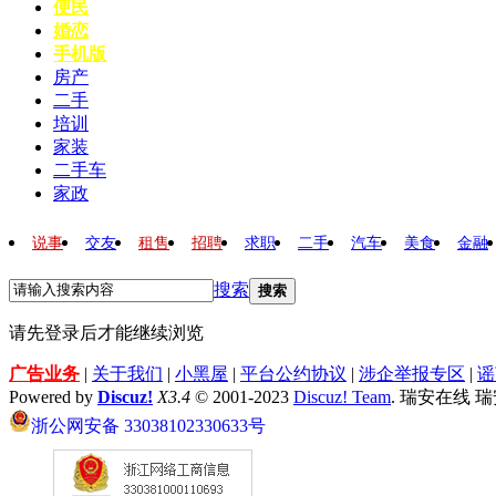
便民
婚恋
手机版
房产
二手
培训
家装
二手车
家政
说事
交友
租售
招聘
求职
二手
汽车
美食
金融
搜索
搜索
请先登录后才能继续浏览
广告业务
|
关于我们
|
小黑屋
|
平台公约协议
|
涉企举报专区
|
谣
Powered by
Discuz!
X3.4
© 2001-2023
Discuz! Team
. 瑞安在线 
浙公网安备 33038102330633号