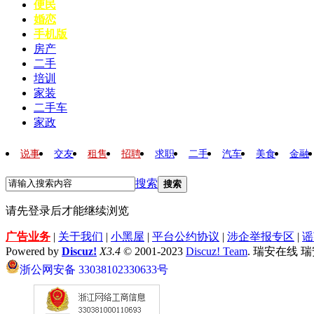
便民
婚恋
手机版
房产
二手
培训
家装
二手车
家政
说事
交友
租售
招聘
求职
二手
汽车
美食
金融
搜索
搜索
请先登录后才能继续浏览
广告业务
|
关于我们
|
小黑屋
|
平台公约协议
|
涉企举报专区
|
谣
Powered by
Discuz!
X3.4
© 2001-2023
Discuz! Team
. 瑞安在线 
浙公网安备 33038102330633号