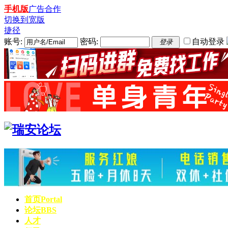
手机版
广告合作
切换到宽版
捷径
账号:
密码:
自动登录
登录
首页
Portal
论坛
BBS
人才