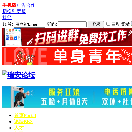
手机版
广告合作
切换到宽版
捷径
账号:
密码:
自动登录
登录
首页
Portal
论坛
BBS
人才