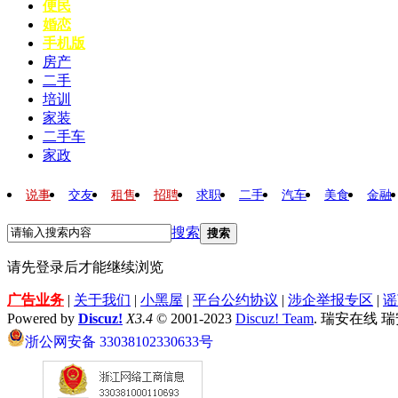
便民
婚恋
手机版
房产
二手
培训
家装
二手车
家政
说事
交友
租售
招聘
求职
二手
汽车
美食
金融
搜索
搜索
请先登录后才能继续浏览
广告业务
|
关于我们
|
小黑屋
|
平台公约协议
|
涉企举报专区
|
谣
Powered by
Discuz!
X3.4
© 2001-2023
Discuz! Team
. 瑞安在线 
浙公网安备 33038102330633号