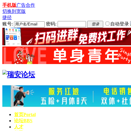
手机版
广告合作
切换到宽版
捷径
账号:
密码:
自动登录
登录
首页
Portal
论坛
BBS
人才