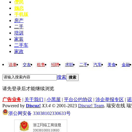
便民
婚恋
手机版
房产
二手
培训
家装
二手车
家政
说事
交友
租售
招聘
求职
二手
汽车
美食
金融
搜索
搜索
请先登录后才能继续浏览
广告业务
|
关于我们
|
小黑屋
|
平台公约协议
|
涉企举报专区
|
谣
Powered by
Discuz!
X3.4
© 2001-2023
Discuz! Team
. 瑞安在线 
浙公网安备 33038102330633号