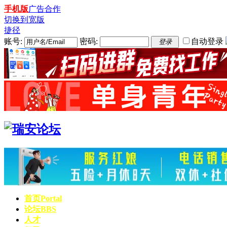
手机版
广告合作
切换到宽版
捷径
账号:
密码:
自动登录
登录
首页
Portal
论坛
BBS
人才