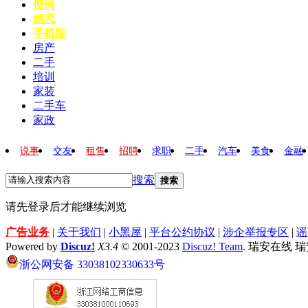
便民
婚恋
手机版
房产
二手
培训
家装
二手车
家政
说事
交友
租售
招聘
求职
二手
汽车
美食
金融
搜索
搜索
请先登录后才能继续浏览
广告业务
|
关于我们
|
小黑屋
|
平台公约协议
|
涉企举报专区
|
谣
Powered by
Discuz!
X3.4
© 2001-2023
Discuz! Team
. 瑞安在线 
浙公网安备 33038102330633号