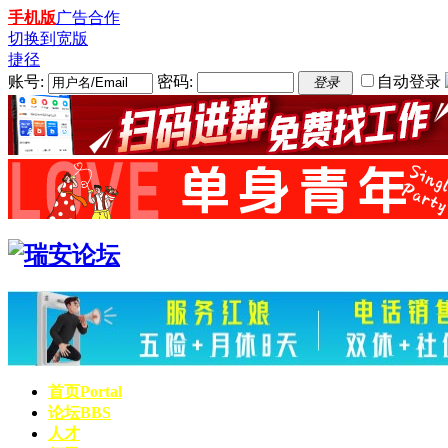
手机版
广告合作
切换到宽版
捷径
账号:
密码:
自动登录
登录
首页
Portal
论坛
BBS
人才