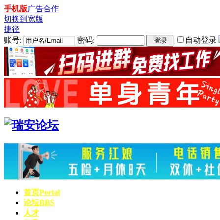
手机版
广告合作
切换到宽版
捷径
账号:
密码:
自动登录
登录
首页
Portal
论坛
BBS
人才