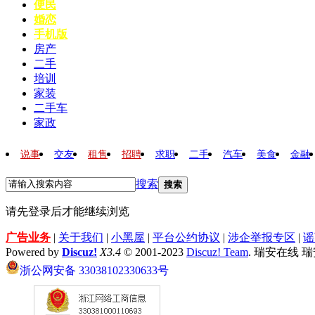
便民
婚恋
手机版
房产
二手
培训
家装
二手车
家政
说事
交友
租售
招聘
求职
二手
汽车
美食
金融
搜索
搜索
请先登录后才能继续浏览
广告业务
|
关于我们
|
小黑屋
|
平台公约协议
|
涉企举报专区
|
谣
Powered by
Discuz!
X3.4
© 2001-2023
Discuz! Team
. 瑞安在线 
浙公网安备 33038102330633号