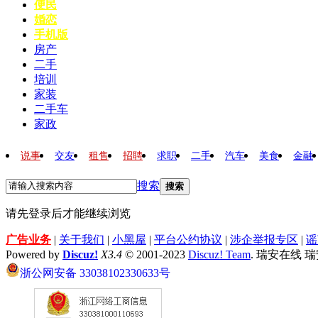
便民
婚恋
手机版
房产
二手
培训
家装
二手车
家政
说事
交友
租售
招聘
求职
二手
汽车
美食
金融
搜索
搜索
请先登录后才能继续浏览
广告业务
|
关于我们
|
小黑屋
|
平台公约协议
|
涉企举报专区
|
谣
Powered by
Discuz!
X3.4
© 2001-2023
Discuz! Team
. 瑞安在线 
浙公网安备 33038102330633号