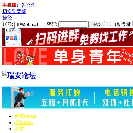
手机版
广告合作
切换到宽版
捷径
账号:
密码:
自动登录
登录
首页
Portal
论坛
BBS
人才