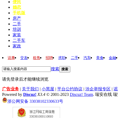
便民
婚恋
手机版
房产
二手
培训
家装
二手车
家政
说事
交友
租售
招聘
求职
二手
汽车
美食
金融
搜索
搜索
请先登录后才能继续浏览
广告业务
|
关于我们
|
小黑屋
|
平台公约协议
|
涉企举报专区
|
谣
Powered by
Discuz!
X3.4
© 2001-2023
Discuz! Team
. 瑞安在线 
浙公网安备 33038102330633号