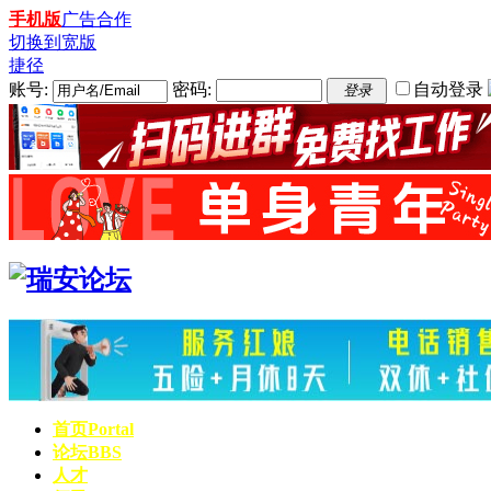
手机版
广告合作
切换到宽版
捷径
账号:
密码:
自动登录
登录
首页
Portal
论坛
BBS
人才