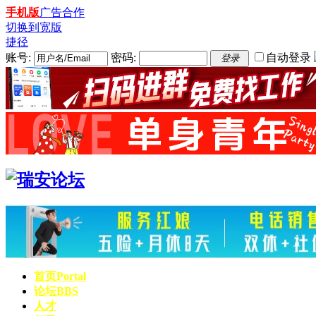
手机版
广告合作
切换到宽版
捷径
账号:
密码:
自动登录
登录
首页
Portal
论坛
BBS
人才