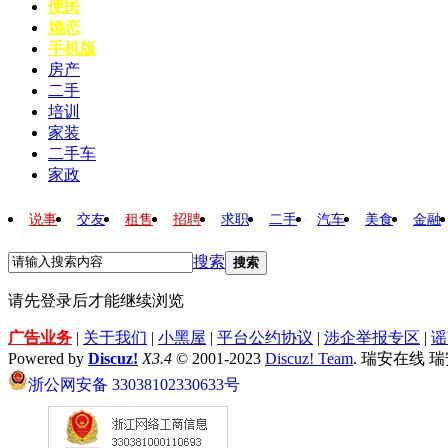
便民
婚恋
手机版
房产
二手
培训
家装
二手车
家政
说事
交友
租售
招聘
求职
二手
汽车
美食
金融
搜索
搜索
请先登录后才能继续浏览
广告业务
|
关于我们
|
小黑屋
|
平台公约协议
|
涉企举报专区
|
谣
Powered by
Discuz!
X3.4
© 2001-2023
Discuz! Team
. 瑞安在线 
浙公网安备 33038102330633号