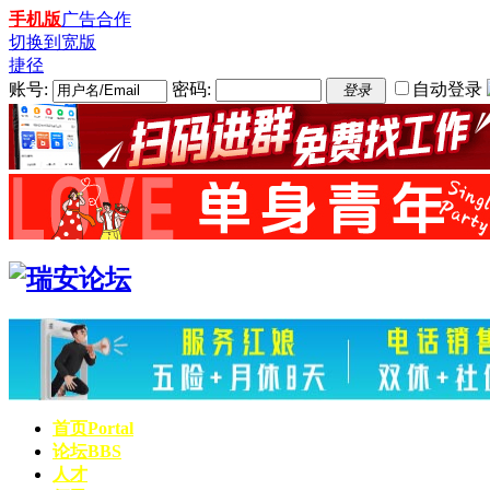
手机版
广告合作
切换到宽版
捷径
账号:
密码:
自动登录
登录
首页
Portal
论坛
BBS
人才