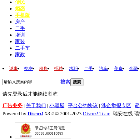
便民
婚恋
手机版
房产
二手
培训
家装
二手车
家政
说事
交友
租售
招聘
求职
二手
汽车
美食
金融
搜索
搜索
请先登录后才能继续浏览
广告业务
|
关于我们
|
小黑屋
|
平台公约协议
|
涉企举报专区
|
谣
Powered by
Discuz!
X3.4
© 2001-2023
Discuz! Team
. 瑞安在线 