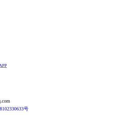
APP
.com
102330633号