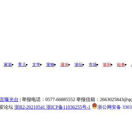
家装
育儿
文学
宠物
灌水
游玩
市场
签到
站务
言曝光台
| 举报电话：0577-66885552 举报信箱：2663025843@qq
瑞安论坛
浙B2-20210541 浙ICP备11036255号-1
浙公网安备 33038