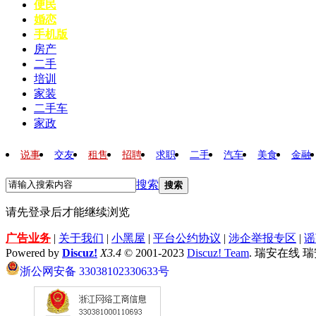
便民
婚恋
手机版
房产
二手
培训
家装
二手车
家政
说事
交友
租售
招聘
求职
二手
汽车
美食
金融
搜索
搜索
请先登录后才能继续浏览
广告业务
|
关于我们
|
小黑屋
|
平台公约协议
|
涉企举报专区
|
谣
Powered by
Discuz!
X3.4
© 2001-2023
Discuz! Team
. 瑞安在线 
浙公网安备 33038102330633号