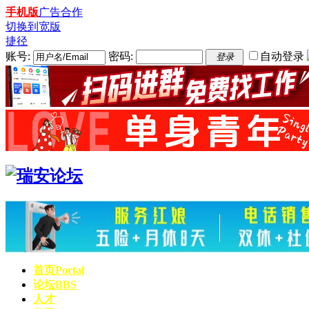
手机版
广告合作
切换到宽版
捷径
账号:
密码:
自动登录
登录
首页
Portal
论坛
BBS
人才