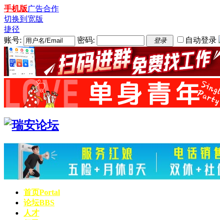
手机版
广告合作
切换到宽版
捷径
账号:
密码:
自动登录
登录
首页
Portal
论坛
BBS
人才