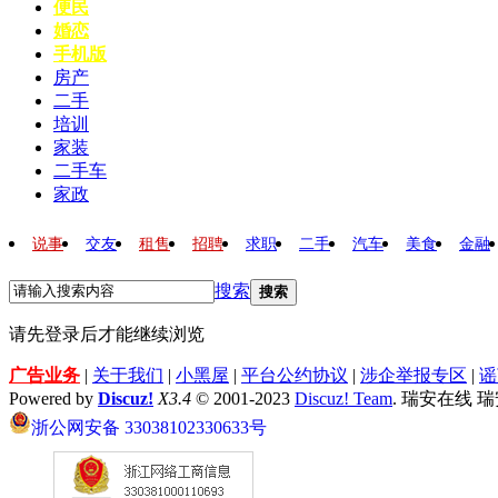
便民
婚恋
手机版
房产
二手
培训
家装
二手车
家政
说事
交友
租售
招聘
求职
二手
汽车
美食
金融
搜索
搜索
请先登录后才能继续浏览
广告业务
|
关于我们
|
小黑屋
|
平台公约协议
|
涉企举报专区
|
谣
Powered by
Discuz!
X3.4
© 2001-2023
Discuz! Team
. 瑞安在线 
浙公网安备 33038102330633号