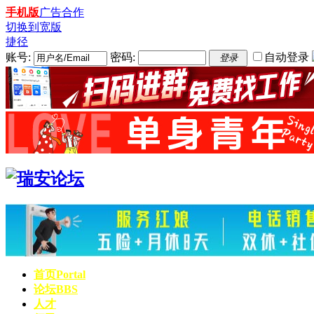
手机版
广告合作
切换到宽版
捷径
账号:
密码:
自动登录
登录
首页
Portal
论坛
BBS
人才