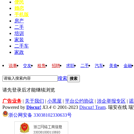
便民
婚恋
手机版
房产
二手
培训
家装
二手车
家政
说事
交友
租售
招聘
求职
二手
汽车
美食
金融
搜索
搜索
请先登录后才能继续浏览
广告业务
|
关于我们
|
小黑屋
|
平台公约协议
|
涉企举报专区
|
谣
Powered by
Discuz!
X3.4
© 2001-2023
Discuz! Team
. 瑞安在线 
浙公网安备 33038102330633号