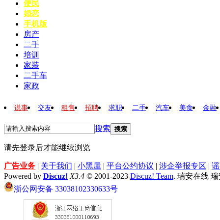
便民
婚恋
手机版
房产
二手
培训
家装
二手车
家政
说事
交友
租售
招聘
求职
二手
汽车
美食
金融
搜索
搜索
请先登录后才能继续浏览
广告业务
|
关于我们
|
小黑屋
|
平台公约协议
|
涉企举报专区
|
谣
Powered by
Discuz!
X3.4
© 2001-2023
Discuz! Team
. 瑞安在线 
浙公网安备 33038102330633号