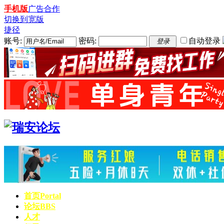
手机版
广告合作
切换到宽版
捷径
账号:
密码:
自动登录
登录
首页
Portal
论坛
BBS
人才