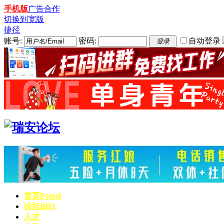
手机版
广告合作
切换到宽版
捷径
账号:
密码:
自动登录
登录
首页
Portal
论坛
BBS
人才