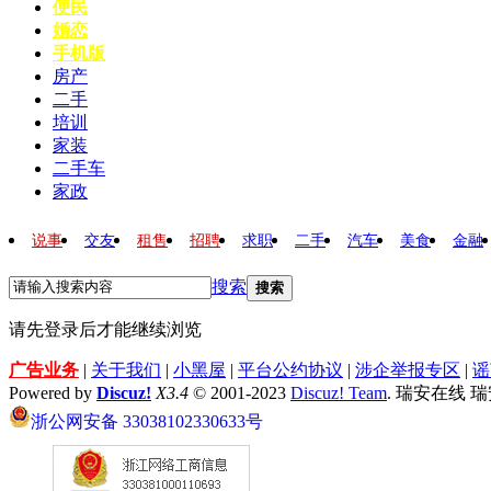
便民
婚恋
手机版
房产
二手
培训
家装
二手车
家政
说事
交友
租售
招聘
求职
二手
汽车
美食
金融
搜索
搜索
请先登录后才能继续浏览
广告业务
|
关于我们
|
小黑屋
|
平台公约协议
|
涉企举报专区
|
谣
Powered by
Discuz!
X3.4
© 2001-2023
Discuz! Team
. 瑞安在线 
浙公网安备 33038102330633号