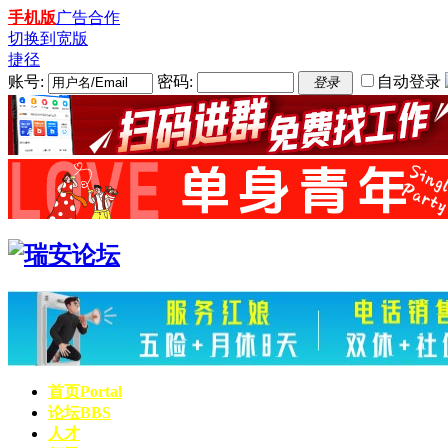
手机版
广告合作
切换到宽版
捷径
账号:
密码:
自动登录
登录
首页
Portal
论坛
BBS
人才