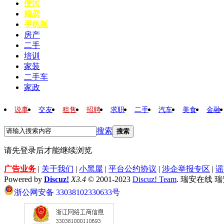
便民
婚恋
手机版
房产
二手
培训
家装
二手车
家政
说事
交友
租售
招聘
求职
二手
汽车
美食
金融
搜索
搜索
请先登录后才能继续浏览
广告业务
|
关于我们
|
小黑屋
|
平台公约协议
|
涉企举报专区
|
谣
Powered by
Discuz!
X3.4
© 2001-2023
Discuz! Team
. 瑞安在线 
浙公网安备 33038102330633号