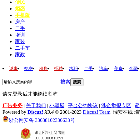
便民
婚恋
手机版
房产
二手
培训
家装
二手车
家政
说事
交友
租售
招聘
求职
二手
汽车
美食
金融
搜索
搜索
请先登录后才能继续浏览
广告业务
|
关于我们
|
小黑屋
|
平台公约协议
|
涉企举报专区
|
谣
Powered by
Discuz!
X3.4
© 2001-2023
Discuz! Team
. 瑞安在线 
浙公网安备 33038102330633号