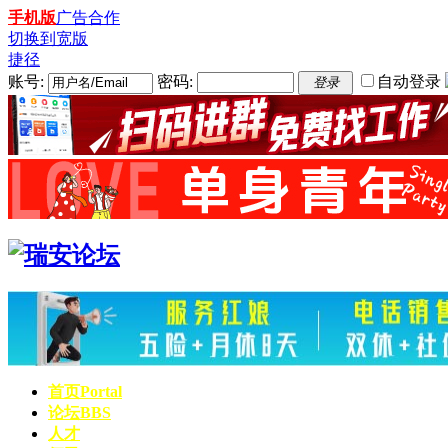
手机版
广告合作
切换到宽版
捷径
账号:
密码:
自动登录
登录
首页
Portal
论坛
BBS
人才