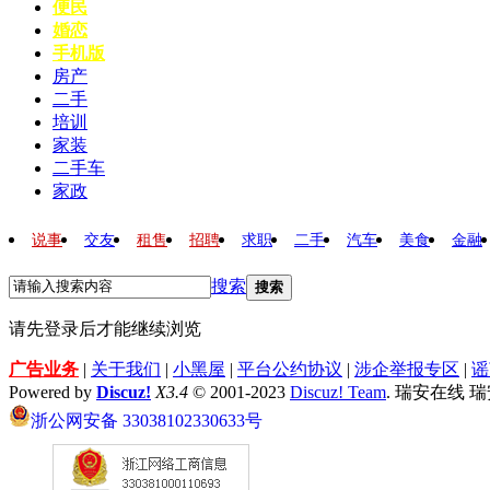
便民
婚恋
手机版
房产
二手
培训
家装
二手车
家政
说事
交友
租售
招聘
求职
二手
汽车
美食
金融
搜索
搜索
请先登录后才能继续浏览
广告业务
|
关于我们
|
小黑屋
|
平台公约协议
|
涉企举报专区
|
谣
Powered by
Discuz!
X3.4
© 2001-2023
Discuz! Team
. 瑞安在线 
浙公网安备 33038102330633号