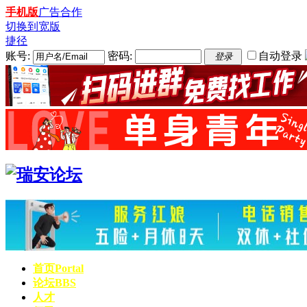
手机版
广告合作
切换到宽版
捷径
账号:
密码:
自动登录
登录
首页
Portal
论坛
BBS
人才