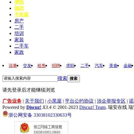
便民
婚恋
手机版
房产
二手
培训
家装
二手车
家政
说事
交友
租售
招聘
求职
二手
汽车
美食
金融
搜索
搜索
请先登录后才能继续浏览
广告业务
|
关于我们
|
小黑屋
|
平台公约协议
|
涉企举报专区
|
谣
Powered by
Discuz!
X3.4
© 2001-2023
Discuz! Team
. 瑞安在线 
浙公网安备 33038102330633号