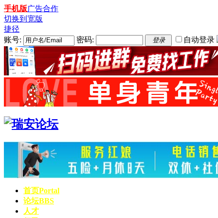
手机版
广告合作
切换到宽版
捷径
账号:
密码:
自动登录
登录
首页
Portal
论坛
BBS
人才