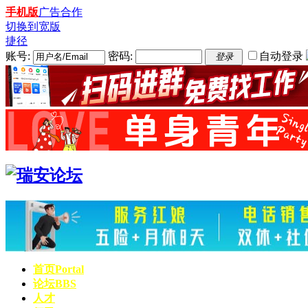
手机版
广告合作
切换到宽版
捷径
账号:
密码:
自动登录
登录
首页
Portal
论坛
BBS
人才