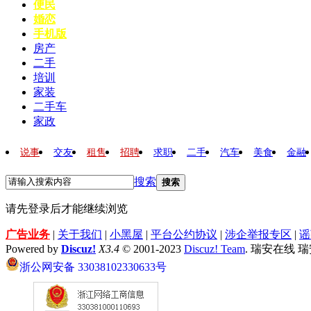
便民
婚恋
手机版
房产
二手
培训
家装
二手车
家政
说事
交友
租售
招聘
求职
二手
汽车
美食
金融
搜索
搜索
请先登录后才能继续浏览
广告业务
|
关于我们
|
小黑屋
|
平台公约协议
|
涉企举报专区
|
谣
Powered by
Discuz!
X3.4
© 2001-2023
Discuz! Team
. 瑞安在线 
浙公网安备 33038102330633号