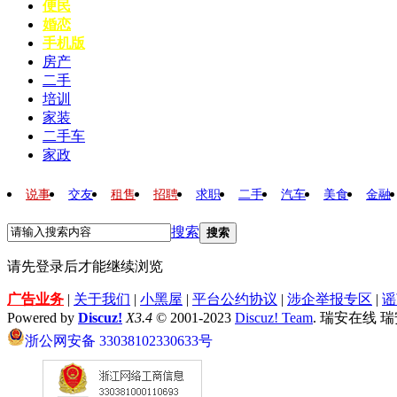
便民
婚恋
手机版
房产
二手
培训
家装
二手车
家政
说事
交友
租售
招聘
求职
二手
汽车
美食
金融
搜索
搜索
请先登录后才能继续浏览
广告业务
|
关于我们
|
小黑屋
|
平台公约协议
|
涉企举报专区
|
谣
Powered by
Discuz!
X3.4
© 2001-2023
Discuz! Team
. 瑞安在线 
浙公网安备 33038102330633号