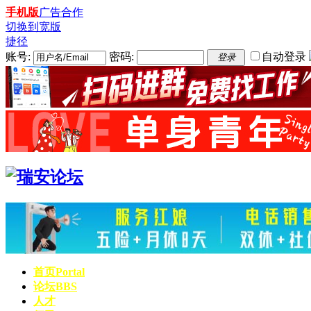
手机版
广告合作
切换到宽版
捷径
账号:
密码:
自动登录
登录
首页
Portal
论坛
BBS
人才