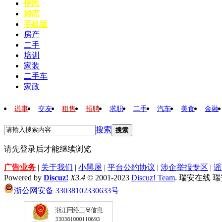
便民
婚恋
手机版
房产
二手
培训
家装
二手车
家政
说事
交友
租售
招聘
求职
二手
汽车
美食
金融
搜索
搜索
请先登录后才能继续浏览
广告业务
|
关于我们
|
小黑屋
|
平台公约协议
|
涉企举报专区
|
谣
Powered by
Discuz!
X3.4
© 2001-2023
Discuz! Team
. 瑞安在线 
浙公网安备 33038102330633号