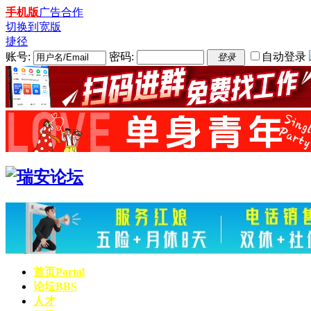
手机版
广告合作
切换到宽版
捷径
账号:
密码:
自动登录
登录
首页
Portal
论坛
BBS
人才