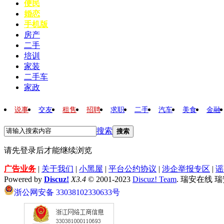
便民
婚恋
手机版
房产
二手
培训
家装
二手车
家政
说事
交友
租售
招聘
求职
二手
汽车
美食
金融
搜索
搜索
请先登录后才能继续浏览
广告业务
|
关于我们
|
小黑屋
|
平台公约协议
|
涉企举报专区
|
谣
Powered by
Discuz!
X3.4
© 2001-2023
Discuz! Team
. 瑞安在线 
浙公网安备 33038102330633号