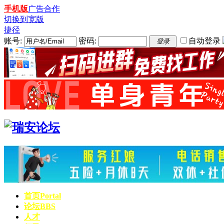
手机版
广告合作
切换到宽版
捷径
账号:
密码:
自动登录
登录
首页
Portal
论坛
BBS
人才