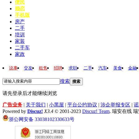
便民
婚恋
手机版
房产
二手
培训
家装
二手车
家政
说事
交友
租售
招聘
求职
二手
汽车
美食
金融
搜索
搜索
请先登录后才能继续浏览
广告业务
|
关于我们
|
小黑屋
|
平台公约协议
|
涉企举报专区
|
谣
Powered by
Discuz!
X3.4
© 2001-2023
Discuz! Team
. 瑞安在线 
浙公网安备 33038102330633号