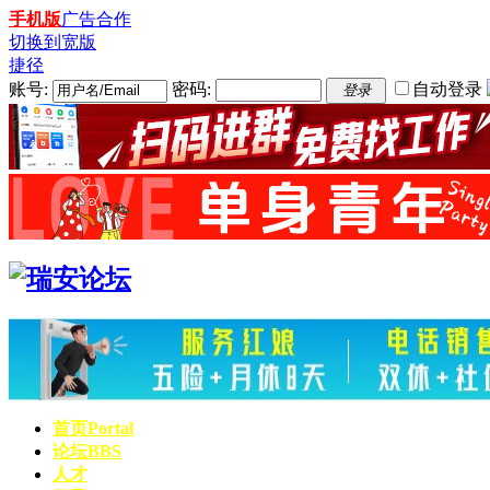
手机版
广告合作
切换到宽版
捷径
账号:
密码:
自动登录
登录
首页
Portal
论坛
BBS
人才