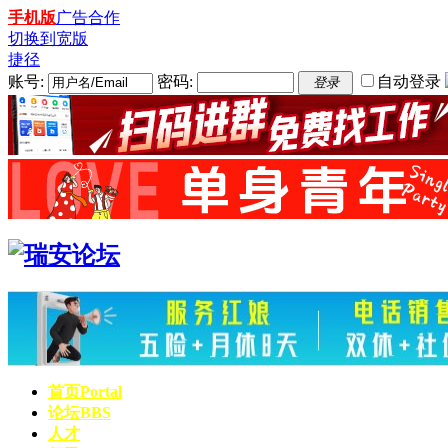
手机版
广告合作
切换到宽版
捷径
账号:
密码:
自动登录
登录
首页
Portal
论坛
BBS
人才