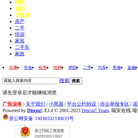
便民
婚恋
手机版
房产
二手
培训
家装
二手车
家政
说事
交友
租售
招聘
求职
二手
汽车
美食
金融
搜索
搜索
请先登录后才能继续浏览
广告业务
|
关于我们
|
小黑屋
|
平台公约协议
|
涉企举报专区
|
谣
Powered by
Discuz!
X3.4
© 2001-2023
Discuz! Team
. 瑞安在线 
浙公网安备 33038102330633号