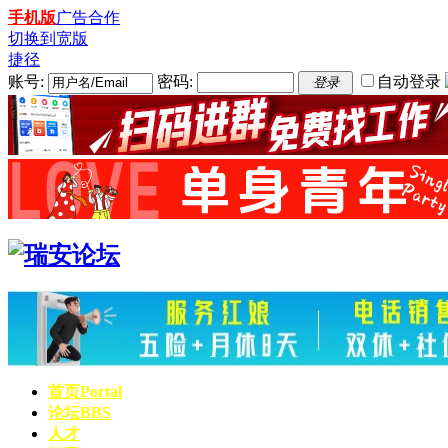
手机版
广告合作
切换到宽版
捷径
账号:
密码:
自动登录
登录
首页
Portal
论坛
BBS
人才