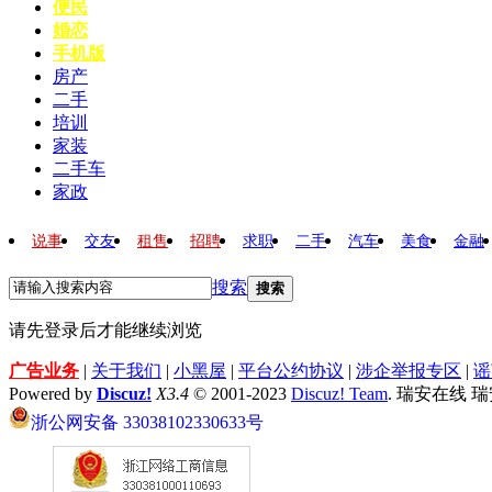
便民
婚恋
手机版
房产
二手
培训
家装
二手车
家政
说事
交友
租售
招聘
求职
二手
汽车
美食
金融
搜索
搜索
请先登录后才能继续浏览
广告业务
|
关于我们
|
小黑屋
|
平台公约协议
|
涉企举报专区
|
谣
Powered by
Discuz!
X3.4
© 2001-2023
Discuz! Team
. 瑞安在线 
浙公网安备 33038102330633号