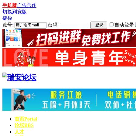
手机版
广告合作
切换到宽版
捷径
账号:
密码:
自动登录
登录
首页
Portal
论坛
BBS
人才