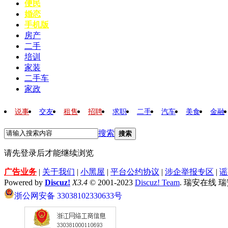
便民
婚恋
手机版
房产
二手
培训
家装
二手车
家政
说事
交友
租售
招聘
求职
二手
汽车
美食
金融
搜索
搜索
请先登录后才能继续浏览
广告业务
|
关于我们
|
小黑屋
|
平台公约协议
|
涉企举报专区
|
谣
Powered by
Discuz!
X3.4
© 2001-2023
Discuz! Team
. 瑞安在线 
浙公网安备 33038102330633号