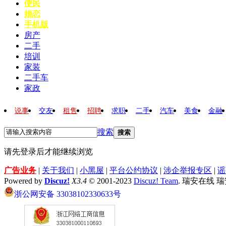
便民
婚恋
手机版
房产
二手
培训
家装
二手车
家政
说事
交友
租售
招聘
求职
二手
汽车
美食
金融
搜索
搜索
请先登录后才能继续浏览
广告业务
|
关于我们
|
小黑屋
|
平台公约协议
|
涉企举报专区
|
谣
Powered by
Discuz!
X3.4
© 2001-2023
Discuz! Team
. 瑞安在线 
浙公网安备 33038102330633号