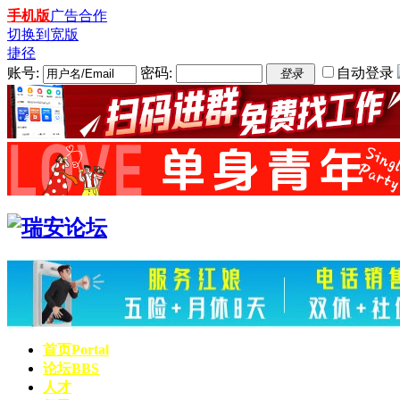
手机版
广告合作
切换到宽版
捷径
账号:
密码:
自动登录
登录
首页
Portal
论坛
BBS
人才