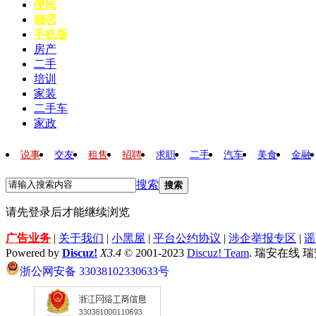
便民
婚恋
手机版
房产
二手
培训
家装
二手车
家政
说事
交友
租售
招聘
求职
二手
汽车
美食
金融
搜索
搜索
请先登录后才能继续浏览
广告业务
|
关于我们
|
小黑屋
|
平台公约协议
|
涉企举报专区
|
谣
Powered by
Discuz!
X3.4
© 2001-2023
Discuz! Team
. 瑞安在线 
浙公网安备 33038102330633号