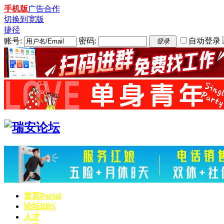
手机版
广告合作
切换到宽版
捷径
账号:
密码:
自动登录
登录
首页
Portal
论坛
BBS
人才