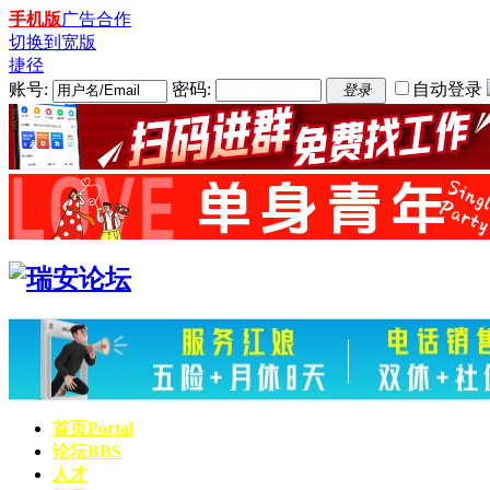
手机版
广告合作
切换到宽版
捷径
账号:
密码:
自动登录
登录
首页
Portal
论坛
BBS
人才