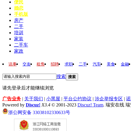
便民
婚恋
手机版
房产
二手
培训
家装
二手车
家政
说事
交友
租售
招聘
求职
二手
汽车
美食
金融
搜索
搜索
请先登录后才能继续浏览
广告业务
|
关于我们
|
小黑屋
|
平台公约协议
|
涉企举报专区
|
谣
Powered by
Discuz!
X3.4
© 2001-2023
Discuz! Team
. 瑞安在线 
浙公网安备 33038102330633号