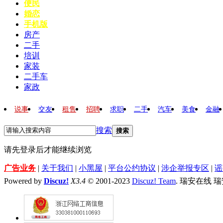
便民
婚恋
手机版
房产
二手
培训
家装
二手车
家政
说事
交友
租售
招聘
求职
二手
汽车
美食
金融
搜索
搜索
请先登录后才能继续浏览
广告业务
|
关于我们
|
小黑屋
|
平台公约协议
|
涉企举报专区
|
谣
Powered by
Discuz!
X3.4
© 2001-2023
Discuz! Team
. 瑞安在线 