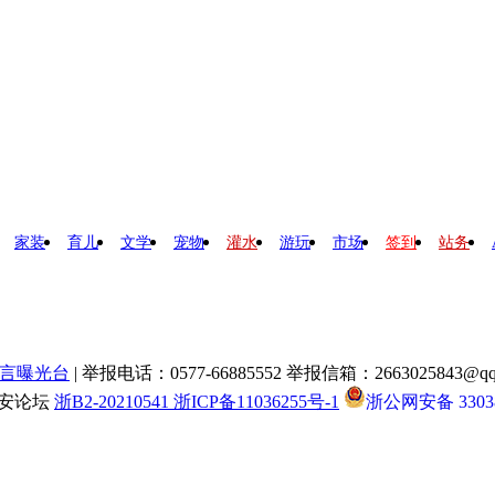
家装
育儿
文学
宠物
灌水
游玩
市场
签到
站务
言曝光台
| 举报电话：0577-66885552 举报信箱：2663025843@qq
瑞安论坛
浙B2-20210541 浙ICP备11036255号-1
浙公网安备 33038