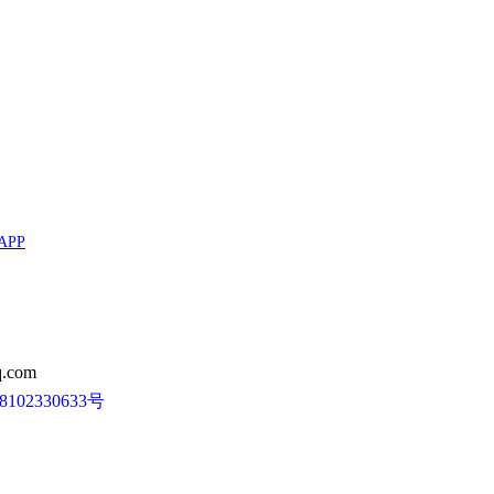
APP
.com
102330633号