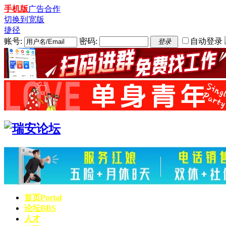
手机版
广告合作
切换到宽版
捷径
账号:
密码:
自动登录
登录
首页
Portal
论坛
BBS
人才