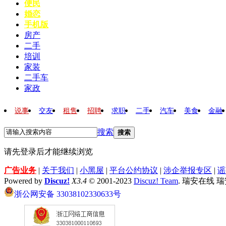
便民
婚恋
手机版
房产
二手
培训
家装
二手车
家政
说事
交友
租售
招聘
求职
二手
汽车
美食
金融
搜索
搜索
请先登录后才能继续浏览
广告业务
|
关于我们
|
小黑屋
|
平台公约协议
|
涉企举报专区
|
谣
Powered by
Discuz!
X3.4
© 2001-2023
Discuz! Team
. 瑞安在线 
浙公网安备 33038102330633号