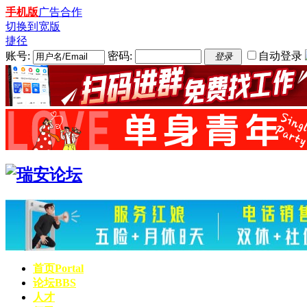
手机版
广告合作
切换到宽版
捷径
账号:
密码:
自动登录
登录
首页
Portal
论坛
BBS
人才