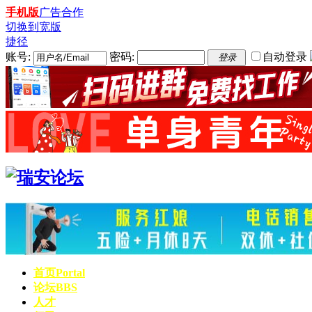
手机版
广告合作
切换到宽版
捷径
账号:
密码:
自动登录
登录
首页
Portal
论坛
BBS
人才