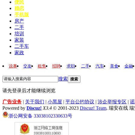
便民
婚恋
手机版
房产
二手
培训
家装
二手车
家政
说事
交友
租售
招聘
求职
二手
汽车
美食
金融
搜索
搜索
请先登录后才能继续浏览
广告业务
|
关于我们
|
小黑屋
|
平台公约协议
|
涉企举报专区
|
谣
Powered by
Discuz!
X3.4
© 2001-2023
Discuz! Team
. 瑞安在线 
浙公网安备 33038102330633号